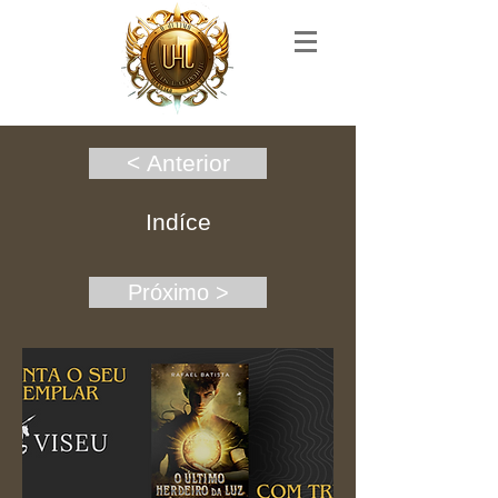
< Anterior
Indíce
Próximo >