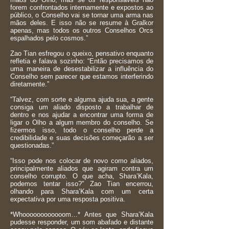
forem confrontados internamente e expostos ao
público, o Conselho vai se tornar uma arma nas
mãos deles. E isso não se resume à Gralkor
apenas, mas todos os outros Conselhos Orcs
espalhados pelo cosmos.”
Zao Tian esfregou o queixo, pensativo enquanto
refletia e falava sozinho: “Então precisamos de
uma maneira de desestabilizar a influência do
Conselho sem parecer que estamos interferindo
diretamente.”
“Talvez, com sorte e alguma ajuda sua, a gente
consiga um aliado disposto a trabalhar de
dentro e nos ajudar a encontrar uma forma de
ligar o Olho a algum membro do conselho. Se
fizermos isso, todo o conselho perde a
credibilidade e suas decisões começarão a ser
questionadas.”
“Isso pode nos colocar de novo como aliados,
principalmente aliados que agiram contra um
conselho corrupto. O que acha, Shara’Kala,
podemos tentar isso?” Zao Tian encerrou,
olhando para Shara’Kala com um certa
expectativa por uma resposta positiva.
*Whoooooooooooom…* Antes que Shara’Kala
pudesse responder, um som abafado e distante