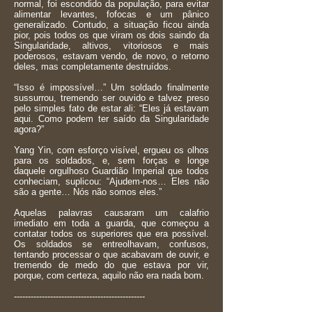
normal, foi escondido da população, para evitar
alimentar levantes, fofocas e um pânico
generalizado. Contudo, a situação ficou ainda
pior, pois todos os que viram os dois saindo da
Singularidade, altivos, vitoriosos e mais
poderosos, estavam vendo, de novo, o retorno
deles, mas completamente destruídos.
“Isso é impossível…” Um soldado finalmente
sussurrou, tremendo ser ouvido e talvez preso
pelo simples fato de estar ali: “Eles já estavam
aqui. Como podem ter saído da Singularidade
agora?”
Yang Yin, com esforço visível, ergueu os olhos
para os soldados, e, sem forças e longe
daquele orgulhoso Guardião Imperial que todos
conheciam, suplicou: “Ajudem-nos… Eles não
são a gente… Nós não somos eles.”
Aquelas palavras causaram um calafrio
imediato em toda a guarda, que começou a
contatar todos os superiores que era possível.
Os soldados se entreolhavam, confusos,
tentando processar o que acabavam de ouvir, e
tremendo de medo do que estava por vir,
porque, com certeza, aquilo não era nada bom.
-----------------------------------------------