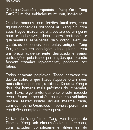
palavras.
“São os Guardiões Imperiais… Yang Yin e Yang
Fen?!” Um dos soldados murmurou, incrédulo.
Os dois homens, com feições familiares, eram
figuras conhecidas por todos ali. Yang Yin, com
seus traços marcantes e a postura de um gênio
nato e indomável, tinha cortes profundos e
queimaduras espalhadas pelo corpo, além de
cicatrizes de outros ferimentos antigos. Yang
Fen, estava em condições ainda piores, com
um braço aparentemente deslocado e várias
perfurações pelo torso, perfurações que, se não
fossem tratadas rapidamente, poderiam ser
fatais.
Todos estavam perplexos. Todos estavam em
dúvida sobre o que fazer. Aqueles eram seus
mais altos superiores, a elite da Dinastia Yang e
dois dos homens mais próximos do imperador,
mas havia algo profundamente errado naquela
cena. Pouco tempo atrás, os mesmos soldados
haviam testemunhado aquela mesma cena,
com os mesmo Guardiões Imperiais, porém, em
condições completamente opostas.
O fato de Yang Yin e Yang Fen fugirem da
Dinastia Yang sob circunstâncias misteriosas,
com atitudes completamente diferentes do