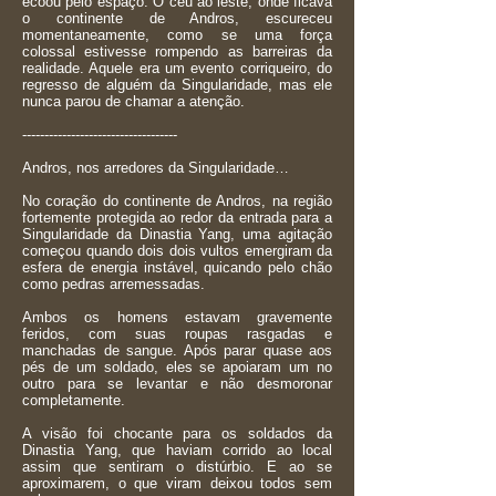
ecoou pelo espaço. O céu ao leste, onde ficava
o continente de Andros, escureceu
momentaneamente, como se uma força
colossal estivesse rompendo as barreiras da
realidade. Aquele era um evento corriqueiro, do
regresso de alguém da Singularidade, mas ele
nunca parou de chamar a atenção.
-----------------------------------
Andros, nos arredores da Singularidade…
No coração do continente de Andros, na região
fortemente protegida ao redor da entrada para a
Singularidade da Dinastia Yang, uma agitação
começou quando dois dois vultos emergiram da
esfera de energia instável, quicando pelo chão
como pedras arremessadas.
Ambos os homens estavam gravemente
feridos, com suas roupas rasgadas e
manchadas de sangue. Após parar quase aos
pés de um soldado, eles se apoiaram um no
outro para se levantar e não desmoronar
completamente.
A visão foi chocante para os soldados da
Dinastia Yang, que haviam corrido ao local
assim que sentiram o distúrbio. E ao se
aproximarem, o que viram deixou todos sem