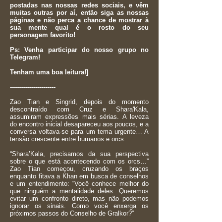
postadas nas nossas redes sociais, e vêm
muitas outras por aí, então siga as nossas
páginas e não perca a chance de mostrar à
sua mente qual é o rosto do seu
personagem favorito!
Ps: Venha participar do nosso grupo no
Telegram!
Tenham uma boa leitura!]
-----------------------
Zao Tian e Singrid, depois do momento
descontraído com Cruz e Shara'Kala,
assumiram expressões mais sérias. A leveza
do encontro inicial desapareceu aos poucos, e a
conversa voltava-se para um tema urgente… A
tensão crescente entre humanos e orcs.
“Shara’Kala, precisamos da sua perspectiva
sobre o que está acontecendo com os orcs…”
Zao Tian começou, cruzando os braços
enquanto fitava a Khan em busca de conselhos
e um entendimento: “Você conhece melhor do
que ninguém a mentalidade deles. Queremos
evitar um confronto direto, mas não podemos
ignorar os sinais. Como você enxerga os
próximos passos do Conselho de Gralkor?”