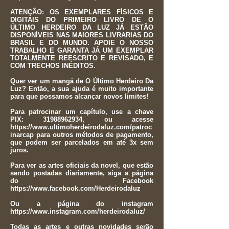
ATENÇÃO: OS EXEMPLARES FÍSICOS E
DIGITAIS DO PRIMEIRO LIVRO DE O
ÚLTIMO HERDEIRO DA LUZ JÁ ESTÃO
DISPONÍVEIS NAS MAIORES LIVRARIAS DO
BRASIL E DO MUNDO. APOIE O NOSSO
TRABALHO E GARANTA JÁ UM EXEMPLAR
TOTALMENTE REESCRITO E REVISADO, E
COM TRECHOS INÉDITOS.
Quer ver um mangá de O Último Herdeiro Da
Luz? Então, a sua ajuda é muito importante
para que possamos alcançar novos limites!
Para patrocinar um capítulo, use a chave
PIX:
31988962934
, ou acesse
https://www.ultimoherdeirodaluz.com/patroc
inarcap
para outros métodos de pagamento,
que podem ser parcelados em até 3x sem
juros.
Para ver as artes oficiais da novel, que estão
sendo postadas diariamente, siga a página
do Facebook
https://www.facebook.com/Herdeirodaluz
Ou a página do instagram
https://www.instagram.com/herdeirodaluz/
Todas as artes e outras novidades serão