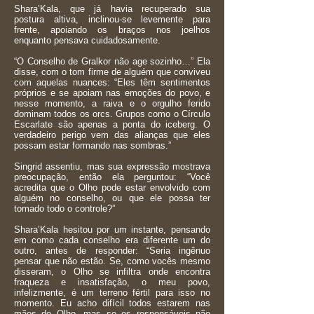
Shara’Kala, que já havia recuperado sua
postura altiva, inclinou-se levemente para
frente, apoiando os braços nos joelhos
enquanto pensava cuidadosamente.
“O Conselho de Gralkor não age sozinho…” Ela
disse, com o tom firme de alguém que conviveu
com aquelas nuances: “Eles têm sentimentos
próprios e se apoiam nas emoções do povo, e
nesse momento, a raiva e o orgulho ferido
dominam todos os orcs. Grupos como o Círculo
Escarlate são apenas a ponta do iceberg. O
verdadeiro perigo vem das alianças que eles
possam estar formando nas sombras.”
Singrid assentiu, mas sua expressão mostrava
preocupação, então ela perguntou: “Você
acredita que o Olho pode estar envolvido com
alguém no conselho, ou que ele possa ter
tomado todo o controle?”
Shara’Kala hesitou por um instante, pensando
em como cada conselho era diferente um do
outro, antes de responder: “Seria ingênuo
pensar que não estão. Se, como vocês mesmo
disseram, o Olho se infiltra onde encontra
fraqueza e insatisfação, o meu povo,
infelizmente, é um terreno fértil para isso no
momento. Eu acho difícil todos estarem nas
mãos do Olho, mas se os responsáveis não