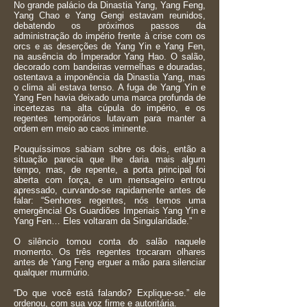
No grande palácio da Dinastia Yang, Yang Feng,
Yang Chao e Yang Gengi estavam reunidos,
debatendo os próximos passos da
administração do império frente à crise com os
orcs e as deserções de Yang Yin e Yang Fen,
na ausência do Imperador Yang Hao. O salão,
decorado com bandeiras vermelhas e douradas,
ostentava a imponência da Dinastia Yang, mas
o clima ali estava tenso. A fuga de Yang Yin e
Yang Fen havia deixado uma marca profunda de
incertezas na alta cúpula do império, e os
regentes temporários lutavam para manter a
ordem em meio ao caos iminente.
Pouquíssimos sabiam sobre os dois, então a
situação parecia que lhe daria mais algum
tempo, mas, de repente, a porta principal foi
aberta com força, e um mensageiro entrou
apressado, curvando-se rapidamente antes de
falar: “Senhores regentes, nós temos uma
emergência! Os Guardiões Imperiais Yang Yin e
Yang Fen… Eles voltaram da Singularidade.”
O silêncio tomou conta do salão naquele
momento. Os três regentes trocaram olhares
antes de Yang Feng erguer a mão para silenciar
qualquer murmúrio.
“Do que você está falando? Explique-se.” ele
ordenou, com sua voz firme e autoritária.