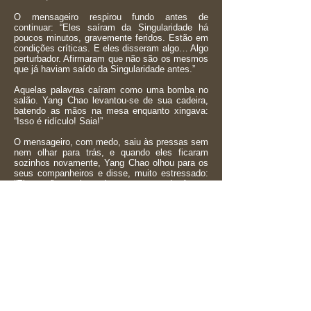
O mensageiro respirou fundo antes de
continuar: “Eles saíram da Singularidade há
poucos minutos, gravemente feridos. Estão em
condições críticas. E eles disseram algo… Algo
perturbador. Afirmaram que não são os mesmos
que já haviam saído da Singularidade antes.”
Aquelas palavras caíram como uma bomba no
salão. Yang Chao levantou-se de sua cadeira,
batendo as mãos na mesa enquanto xingava:
“Isso é ridículo! Saia!”
O mensageiro, com medo, saiu às pressas sem
nem olhar para trás, e quando eles ficaram
sozinhos novamente, Yang Chao olhou para os
seus companheiros e disse, muito estressado:
“Eles estão nos jogando contra a parede. Agora,
a história dos clones não vai conseguir ser
segurada por muito tempo.”
Yang Gengi, mais contido, mas com uma
expressão de preocupação, cruzou os braços e
murmurou: “Se isso for verdade, estamos diante
de algo muito maior do que imaginávamos. A
Singularidade nunca teve registros de algo
assim antes… Se esses dois são mesmo os
verdadeiros, alguém conseguiu cloná-los, entrar
na Singularidade junto com eles, e subjugá-los.”