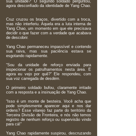
sua unidade?” O segundo soldado perguntou,
agora desconfiado da identidade de Yang Chao.
Cruz cruzou os braços, divertido com a troca,
mas não interferiu. Aquela era a luta interna de
Yang Chao, um momento em que ele precisava
decidir o que fazer com a verdade que acabava
de descobrir.
Yang Chao permaneceu impassível e contendo
sua raiva, mas sua paciência estava se
esgotando rapidamente.
“Sou da unidade de reforço enviada para
inspecionar os patrulhamentos nesta área. E
agora eu vejo por quê?” Ele respondeu, com
sua voz carregada de desdém.
O primeiro soldado bufou, claramente irritado
com a resposta e a insinuação de Yang Chao.
“Isso é um monte de besteira. Você acha que
pode simplesmente aparecer aqui e nos dar
ordens? Esse vilarejo faz parte do território da
Terceira Divisão de Fronteira, e nós não temos
registro de nenhum reforço ou supervisão vindo
para cá!”
Yang Chao rapidamente suspirou, descruzando