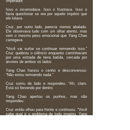
Imperador.
Isso o incomodava. Isso o frustrava. Isso o
fazia questionar se era por aquele império que
ele lutava.
Cruz, por outro lado, parecia menos abalado.
Ele observava tudo com um olhar atento, mas
sem o mesmo peso emocional que Yang Chao
carregava.
“Você vai surtar se continuar remoendo isso.”
Cruz quebrou o silêncio enquanto caminhavam
por uma estrada de terra batida, cercada por
árvores de ambos os lados.
Yang Chao franziu o cenho e desconversou:
“Não estou remoendo nada.”
Cruz sorriu de lado e respondeu: “Ah, claro.
Está só fervendo por dentro.
Yang Chao apertou os punhos, mas não
respondeu.
Cruz então olhou para frente e continuou: “Você
sabe qual é o problema de todo império, Yang
Chao?”
Yang Chao permaneceu em silêncio.