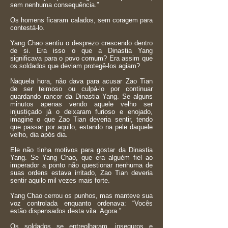
sem nenhuma consequência.”
Os homens ficaram calados, sem coragem para
contestá-lo.
Yang Chao sentiu o desprezo crescendo dentro
de si. Era isso o que a Dinastia Yang
significava para o povo comum? Era assim que
os soldados que deviam protegê-los agiam?
Naquela hora, não dava para acusar Zao Tian
de ser teimoso ou culpá-lo por continuar
guardando rancor da Dinastia Yang. Se alguns
minutos apenas vendo aquele velho ser
injustiçado já o deixaram furioso e enojado,
imagine o que Zao Tian deveria sentir, tendo
que passar por aquilo, estando na pele daquele
velho, dia após dia.
Ele não tinha motivos para gostar da Dinastia
Yang. Se Yang Chao, que era alguém fiel ao
imperador a ponto não questionar nenhuma de
suas ordens estava irritado, Zao Tian deveria
sentir aquilo mil vezes mais forte.
Yang Chao cerrou os punhos, mas manteve sua
voz controlada enquanto ordenava: “Vocês
estão dispensados desta vila. Agora.”
Os soldados se entreolharam, inseguros e