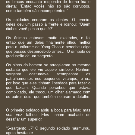
os braços enquanto respondia de forma fria e
direta: “Então vocês não só são corruptos,
como também são incompetentes.”
Os soldados cerraram os dentes. O terceiro
deles deu um passo à frente e rosnou: “Quem
diabos você pensa que é?”
Os ânimos estavam muito exaltados, e foi
então que um deles finalmente olhou melhor
para o uniforme de Yang Chao e percebeu algo
que passou despercebido antes… O símbolo de
graduação de um sargento.
Os olhos do homem se arregalaram no mesmo
instante que ele viu aquele símbolo. Nenhum
sargento costumava acompanhar os
patrulhamentos nos pequenos vilarejos, e era
por isso que eles tinham liberdade para fazer o
que faziam. Quando percebeu que estava
complicado, ele trocou um olhar alarmado com
os outros dois, que também notaram o detalhe.
O primeiro soldado abriu a boca para falar, mas
sua voz falhou. Eles tinham acabado de
desafiar um superior.
“S-sargento…?” O segundo soldado murmurou,
agora hesitante.