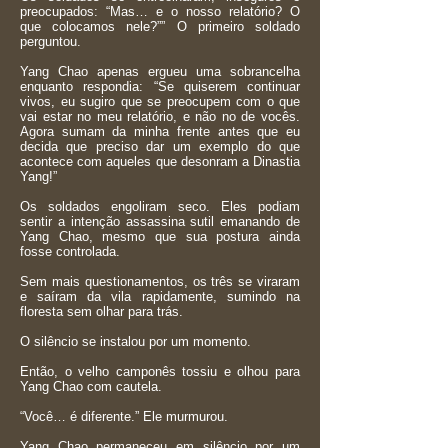
preocupados: “Mas… e o nosso relatório? O
que colocamos nele?”” O primeiro soldado
perguntou.
Yang Chao apenas ergueu uma sobrancelha
enquanto respondia: “Se quiserem continuar
vivos, eu sugiro que se preocupem com o que
vai estar no meu relatório, e não no de vocês.
Agora sumam da minha frente antes que eu
decida que preciso dar um exemplo do que
acontece com aqueles que desonram a Dinastia
Yang!”
Os soldados engoliram seco. Eles podiam
sentir a intenção assassina sutil emanando de
Yang Chao, mesmo que sua postura ainda
fosse controlada.
Sem mais questionamentos, os três se viraram
e saíram da vila rapidamente, sumindo na
floresta sem olhar para trás.
O silêncio se instalou por um momento.
Então, o velho camponês tossiu e olhou para
Yang Chao com cautela.
“Você… é diferente.” Ele murmurou.
Yang Chao permaneceu em silêncio por um