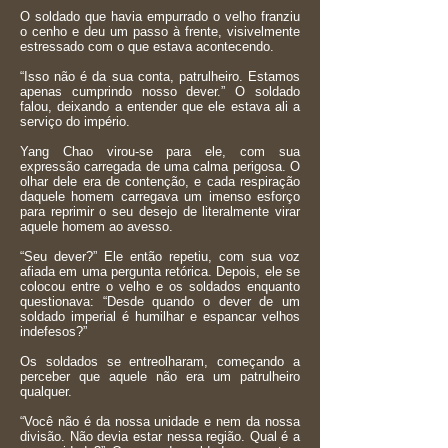
O soldado que havia empurrado o velho franziu
o cenho e deu um passo à frente, visivelmente
estressado com o que estava acontecendo.
“Isso não é da sua conta, patrulheiro. Estamos
apenas cumprindo nosso dever.” O soldado
falou, deixando a entender que ele estava ali a
serviço do império.
Yang Chao virou-se para ele, com sua
expressão carregada de uma calma perigosa. O
olhar dele era de contenção, e cada respiração
daquele homem carregava um imenso esforço
para reprimir o seu desejo de literalmente virar
aquele homem ao avesso.
“Seu dever?” Ele então repetiu, com sua voz
afiada em uma pergunta retórica. Depois, ele se
colocou entre o velho e os soldados enquanto
questionava: “Desde quando o dever de um
soldado imperial é humilhar e espancar velhos
indefesos?”
Os soldados se entreolharam, começando a
perceber que aquele não era um patrulheiro
qualquer.
“Você não é da nossa unidade e nem da nossa
divisão. Não devia estar nessa região. Qual é a