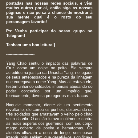
postadas nas nossas redes sociais, e vêm
muitas outras por aí, então siga as nossas
páginas e não perca a chance de mostrar à
sua mente qual é o rosto do seu
personagem favorito!
Ps: Venha participar do nosso grupo no
Telegram!
Tenham uma boa leitura!]
-----------------------
Yang Chao sentiu o impacto das palavras de
Cruz como um golpe no peito. Ele sempre
acreditou na justiça da Dinastia Yang, no legado
de seus antepassados e na pureza da linhagem
que carregava o nome Yang. Mas ali estava ele,
testemunhando soldados imperiais abusando do
poder concedido por um império que,
teoricamente, deveria proteger os mais fracos.
Naquele momento, diante de um sentimento
revoltante, ele cerrou os punhos, observando os
três soldados que arrastavam o velho pelo chão
seco da vila. O ancião lutava inutilmente contra
as mãos ásperas dos guerreiros, com seu corpo
magro coberto de poeira e hematomas. Os
aldeões olhavam a cena de longe, sem ousar
intervir, pois sabiam que desafiá-los significava