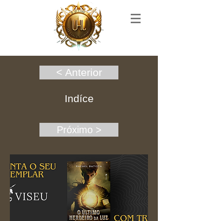
< Anterior
Indíce
Próximo >