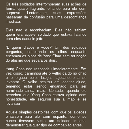
Os três soldados interromperam suas ações de
forma quase flagrante, olhando para ele com
surpresa. Lentamente, suas expressões
passaram da confusão para uma desconfiança
imediata.
Eles não o reconheciam. Eles não sabiam
quem era aquele soldado que estava falando
com eles daquele jeito.
“E quem diabos é você?” Um dos soldados
perguntou, estreitando os olhos enquanto
encarava os olhos de Yang Chao sem ter noção
do abismo que separa os dois.
Yang Chao não respondeu imediatamente. Em
vez disso, caminhou até o velho caído no chão
e o ergueu pelos braços, ajudando-o a se
levantar. O velho hesitou em aceitar ajuda,
temendo estar sendo enganado para ser
humilhado ainda mais. Contudo, quando ele
percebeu que Yang Chao estava agindo com
honestidade, ele segurou sua a mão e se
levantou
Aquele simples gesto fez com que os aldeões
olhassem para ele com espanto, como se
nunca tivessem visto um soldado imperial
demonstrar qualquer tipo de compaixão antes.