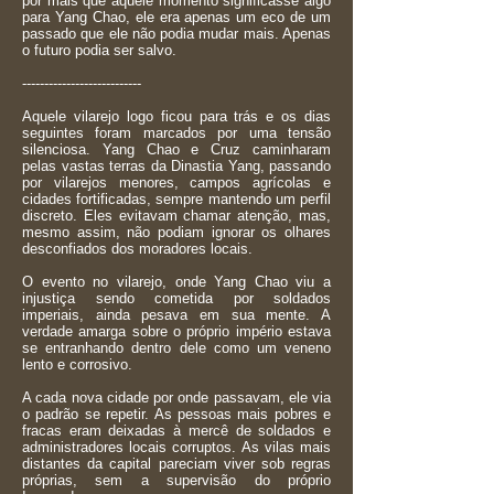
por mais que aquele momento significasse algo
para Yang Chao, ele era apenas um eco de um
passado que ele não podia mudar mais. Apenas
o futuro podia ser salvo.
---------------------------
Aquele vilarejo logo ficou para trás e os dias
seguintes foram marcados por uma tensão
silenciosa. Yang Chao e Cruz caminharam
pelas vastas terras da Dinastia Yang, passando
por vilarejos menores, campos agrícolas e
cidades fortificadas, sempre mantendo um perfil
discreto. Eles evitavam chamar atenção, mas,
mesmo assim, não podiam ignorar os olhares
desconfiados dos moradores locais.
O evento no vilarejo, onde Yang Chao viu a
injustiça sendo cometida por soldados
imperiais, ainda pesava em sua mente. A
verdade amarga sobre o próprio império estava
se entranhando dentro dele como um veneno
lento e corrosivo.
A cada nova cidade por onde passavam, ele via
o padrão se repetir. As pessoas mais pobres e
fracas eram deixadas à mercê de soldados e
administradores locais corruptos. As vilas mais
distantes da capital pareciam viver sob regras
próprias, sem a supervisão do próprio