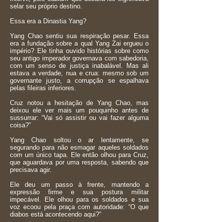
selar seu próprio destino.
Essa era a Dinastia Yang?
Yang Chao sentiu sua respiração pesar. Essa
era a fundação sobre a qual Yang Zai ergueu o
império? Ele tinha ouvido histórias sobre como
seu antigo imperador governava com sabedoria,
com um senso de justiça inabalável. Mas ali
estava a verdade, nua e crua: mesmo sob um
governante justo, a corrupção se espalhava
pelas fileiras inferiores.
Cruz notou a hesitação de Yang Chao, mas
deixou ele ver mais um pouquinho antes de
sussurrar: “Vai só assistir ou vai fazer alguma
coisa?”
Yang Chao soltou o ar lentamente, se
segurando para não esmagar aqueles soldados
com um único tapa. Ele então olhou para Cruz,
que aguardava por uma resposta, sabendo que
precisava agir.
Ele deu um passo à frente, mantendo a
expressão firme e sua postura militar
impecável. Ele olhou para os soldados e sua
voz ecoou pela praça com autoridade: “O que
diabos está acontecendo aqui?”