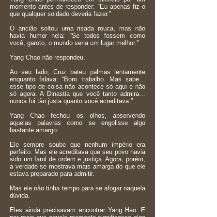
momento antes de responder: “Eu apenas fiz o
que qualquer soldado deveria fazer.”
O ancião soltou uma risada rouca, mas não
havia humor nela: “Se todos fossem como
você, garoto, o mundo seria um lugar melhor.”
Yang Chao não respondeu.
Ao seu lado, Cruz bateu palmas lentamente
enquanto falava: “Bom trabalho. Mas sabe…
esse tipo de coisa não acontece só aqui e não
só agora. A Dinastia que você tanto admira…
nunca foi tão justa quanto você acreditava.”
Yang Chao fechou os olhos, absorvendo
aquelas palavras como se engolisse algo
bastante amargo.
Ele sempre soube que nenhum império era
perfeito. Mas ele acreditava que seu povo havia
sido um farol de ordem e justiça. Agora, porém,
a verdade se mostrava mais amarga do que ele
estava preparado para admitir.
Mas ele não tinha tempo para se afogar naquela
dúvida.
Eles ainda precisavam encontrar Yang Hao. E