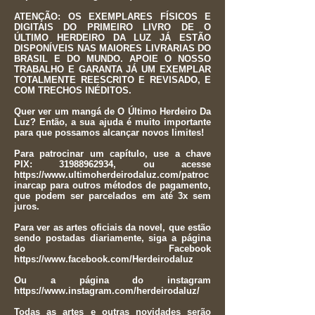
ATENÇÃO: OS EXEMPLARES FÍSICOS E
DIGITAIS DO PRIMEIRO LIVRO DE O
ÚLTIMO HERDEIRO DA LUZ JÁ ESTÃO
DISPONÍVEIS NAS MAIORES LIVRARIAS DO
BRASIL E DO MUNDO. APOIE O NOSSO
TRABALHO E GARANTA JÁ UM EXEMPLAR
TOTALMENTE REESCRITO E REVISADO, E
COM TRECHOS INÉDITOS.
Quer ver um mangá de O Último Herdeiro Da
Luz? Então, a sua ajuda é muito importante
para que possamos alcançar novos limites!
Para patrocinar um capítulo, use a chave
PIX:
31988962934
, ou acesse
https://www.ultimoherdeirodaluz.com/patroc
inarcap
para outros métodos de pagamento,
que podem ser parcelados em até 3x sem
juros.
Para ver as artes oficiais da novel, que estão
sendo postadas diariamente, siga a página
do Facebook
https://www.facebook.com/Herdeirodaluz
Ou a página do instagram
https://www.instagram.com/herdeirodaluz/
Todas as artes e outras novidades serão