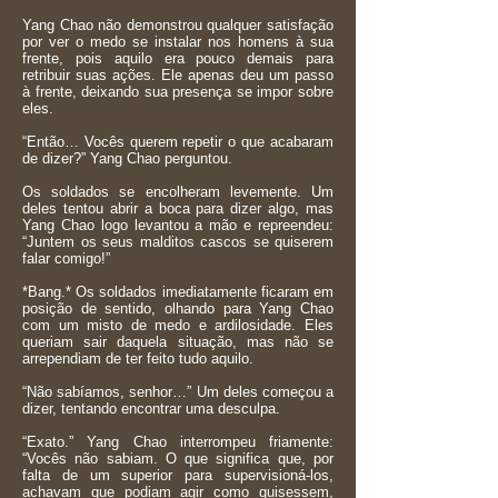
Yang Chao não demonstrou qualquer satisfação
por ver o medo se instalar nos homens à sua
frente, pois aquilo era pouco demais para
retribuir suas ações. Ele apenas deu um passo
à frente, deixando sua presença se impor sobre
eles.
“Então… Vocês querem repetir o que acabaram
de dizer?” Yang Chao perguntou.
Os soldados se encolheram levemente. Um
deles tentou abrir a boca para dizer algo, mas
Yang Chao logo levantou a mão e repreendeu:
“Juntem os seus malditos cascos se quiserem
falar comigo!”
*Bang.* Os soldados imediatamente ficaram em
posição de sentido, olhando para Yang Chao
com um misto de medo e ardilosidade. Eles
queriam sair daquela situação, mas não se
arrependiam de ter feito tudo aquilo.
“Não sabíamos, senhor…” Um deles começou a
dizer, tentando encontrar uma desculpa.
“Exato.” Yang Chao interrompeu friamente:
“Vocês não sabiam. O que significa que, por
falta de um superior para supervisioná-los,
achavam que podiam agir como quisessem,