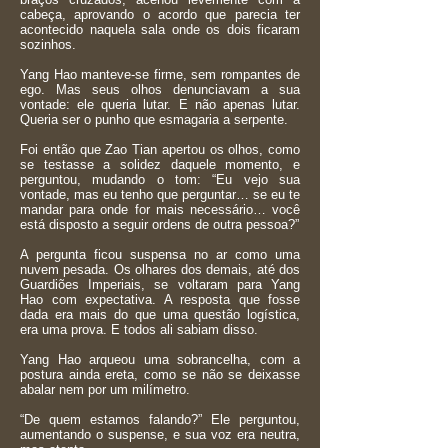
cabeça, aprovando o acordo que parecia ter
acontecido naquela sala onde os dois ficaram
sozinhos.
Yang Hao manteve-se firme, sem rompantes de
ego. Mas seus olhos denunciavam a sua
vontade: ele queria lutar. E não apenas lutar.
Queria ser o punho que esmagaria a serpente.
Foi então que Zao Tian apertou os olhos, como
se testasse a solidez daquele momento, e
perguntou, mudando o tom: “Eu vejo sua
vontade, mas eu tenho que perguntar… se eu te
mandar para onde for mais necessário… você
está disposto a seguir ordens de outra pessoa?”
A pergunta ficou suspensa no ar como uma
nuvem pesada. Os olhares dos demais, até dos
Guardiões Imperiais, se voltaram para Yang
Hao com expectativa. A resposta que fosse
dada era mais do que uma questão logística,
era uma prova. E todos ali sabiam disso.
Yang Hao arqueou uma sobrancelha, com a
postura ainda ereta, como se não se deixasse
abalar nem por um milímetro.
“De quem estamos falando?” Ele perguntou,
aumentando o suspense, e sua voz era neutra,