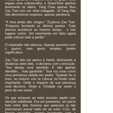
ergueu uma sobrancelha, e Shara’Kala apertou
levemente os lábios. Yang Chao apenas fitou
Zao Tian com um olhar indagador. Já Yang Hao
não demonstrou surpresa, apenas paciência.
“A hora ainda não chegou.” Explicou Zao Tian:
“Estamos fechando os últimos pontos. Tudo
precisa acontecer ao mesmo tempo… e nos
lugares certos. Um movimento em falso agora
pode colocar tudo a perder.”
O imperador não retrucou. Apenas assentiu com
o queixo, num gesto simples, porém
significativo.
Zao Tian deu um passo à frente, diminuindo a
distância entre eles, e declarou com convicção:
“Seu desejo será atendido. E não apenas
atendido… mas garantido.” Sua voz soou como
uma promessa selada em pedra: “Quando for a
hora, eu mesmo vou te colocar no fronte mais
importante. Onde o impacto da sua presença
será decisivo. Onde a Trindade vai sentir o
peso do seu nome.”
Os que estavam ao redor ouviram aquilo com
atenção redobrada. Era um juramento, um pacto
feito entre dois homens que pareciam já não
precisavam provar nada um ao outro. Cruz, de
braços cruzados, acenou levemente com a