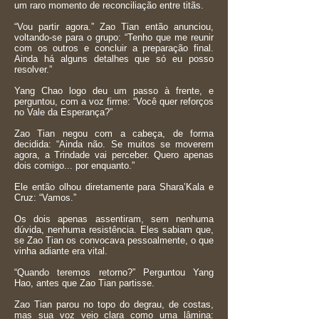
um raro momento de reconciliação entre titãs.
“Vou partir agora.” Zao Tian então anunciou,
voltando-se para o grupo: “Tenho que me reunir
com os outros e concluir a preparação final.
Ainda há alguns detalhes que só eu posso
resolver.”
Yang Chao logo deu um passo à frente, e
perguntou, com a voz firme: “Você quer reforços
no Vale da Esperança?”
Zao Tian negou com a cabeça, de forma
decidida: “Ainda não. Se muitos se moverem
agora, a Trindade vai perceber. Quero apenas
dois comigo... por enquanto.”
Ele então olhou diretamente para Shara’Kala e
Cruz: “Vamos.”
Os dois apenas assentiram, sem nenhuma
dúvida, nenhuma resistência. Eles sabiam que,
se Zao Tian os convocava pessoalmente, o que
vinha adiante era vital.
“Quando teremos retorno?” Perguntou Yang
Hao, antes que Zao Tian partisse.
Zao Tian parou no topo do degrau, de costas,
mas sua voz veio clara como uma lâmina: