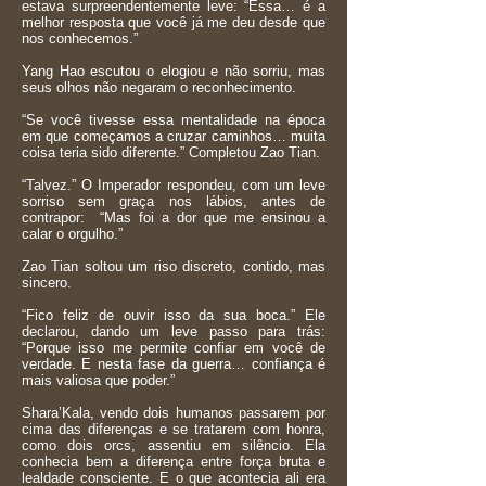
estava surpreendentemente leve: “Essa… é a
melhor resposta que você já me deu desde que
nos conhecemos.”
Yang Hao escutou o elogiou e não sorriu, mas
seus olhos não negaram o reconhecimento.
“Se você tivesse essa mentalidade na época
em que começamos a cruzar caminhos… muita
coisa teria sido diferente.” Completou Zao Tian.
“Talvez.” O Imperador respondeu, com um leve
sorriso sem graça nos lábios, antes de
contrapor: “Mas foi a dor que me ensinou a
calar o orgulho.”
Zao Tian soltou um riso discreto, contido, mas
sincero.
“Fico feliz de ouvir isso da sua boca.” Ele
declarou, dando um leve passo para trás:
“Porque isso me permite confiar em você de
verdade. E nesta fase da guerra… confiança é
mais valiosa que poder.”
Shara’Kala, vendo dois humanos passarem por
cima das diferenças e se tratarem com honra,
como dois orcs, assentiu em silêncio. Ela
conhecia bem a diferença entre força bruta e
lealdade consciente. E o que acontecia ali era