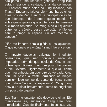
não parecia uma resposta genérica. Yang Hao
estava falando a verdade, e ainda continuou:
“Eu aprendi muita coisa na Singularidade, Zao
Tian…” Enquanto falava, ele mantinha os olhos
fixos nos de Zao Tian: “E a principal delas foi
que liderança não é sobre quem manda. É
sobre quem garante que a vitória venha, mesmo
que morra tentando. Se Ming Xiao ou qualquer
outro for o cérebro dessa operação, então eu
serei o braço. A espada. Ou até mesmo o
escudo.”
“Não me importo com a glória ou os aplausos.
O que eu quero é a vitória!” Yang Hao encerrou.
O impacto daquelas palavras foi imediato.
Shara’Kala, que não conhecia nada do
imperador, além do que ouviu de Cruz e dos
outros, que não eram nem um pouco favoráveis
a ele, levantou ligeiramente o queixo, como
quem reconhecia um guerreiro de verdade. Cruz
deu um passo à frente, cruzando os braços
com um leve sorriso de canto de boca, como
quem dizia “ainda há esperança”. Yang Feng
desviou o olhar brevemente, como se engolisse
um pouco do orgulho.
Zao Tian, no entanto, não desviou o olhar. Ele
manteve-se ali, encarando Yang Hao com
intensidade. Quando finalmente falou, sua voz