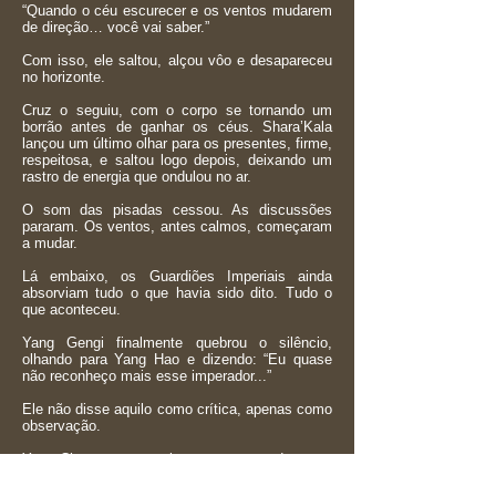
“Quando o céu escurecer e os ventos mudarem
de direção… você vai saber.”
Com isso, ele saltou, alçou vôo e desapareceu
no horizonte.
Cruz o seguiu, com o corpo se tornando um
borrão antes de ganhar os céus. Shara’Kala
lançou um último olhar para os presentes, firme,
respeitosa, e saltou logo depois, deixando um
rastro de energia que ondulou no ar.
O som das pisadas cessou. As discussões
pararam. Os ventos, antes calmos, começaram
a mudar.
Lá embaixo, os Guardiões Imperiais ainda
absorviam tudo o que havia sido dito. Tudo o
que aconteceu.
Yang Gengi finalmente quebrou o silêncio,
olhando para Yang Hao e dizendo: “Eu quase
não reconheço mais esse imperador...”
Ele não disse aquilo como crítica, apenas como
observação.
Yang Chao cruzou os braços e respondeu com
tranquilidade: “Talvez seja porque, pela primeira
vez… ele finalmente sabe onde deve estar. Ele