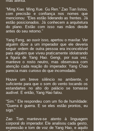
mas atenta.
“Ming Xiao. Ming Xue. Gu Ren.” Zao Tian listou,
com precisão e confiança nos nomes que
mencionou: “Eles estão liderando as frentes. Já
estão posicionados. Já conhecem a arquitetura
do plano. Estão com isso nas mãos desde
antes do seu retorno.”
Yang Feng, ao ouvir isso, apertou o maxilar. Ver
alguém dizer a um imperador que ele deveria
seguir ordem de outra pessoa era inconcebível
para alguém que viveu praticamente idolatrando
a figura de Yang Hao. Gengi, por sua vez,
manteve o rosto neutro, mas observava com
atenção cada reação do imperador. Yang Chao
parecia mais curioso do que incomodado.
Houve um breve silêncio no ambiente, o
suficiente para que o som do vento tocando os
estandartes no alto do palácio se tornasse
audível. E então, Yang Hao falou.
“Sim.” Ele respondeu com um fio de humildade:
“Guerra é guerra. E se eles estão prontos, eu
sigo.”
Zao Tian manteve-se atento à linguagem
corporal do imperador. Ele analisou cada gesto,
expressão e tom de voz de Yang Hao, e aquilo