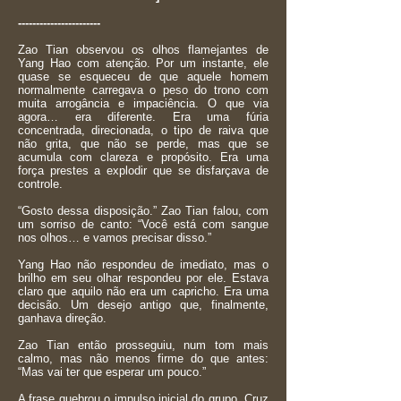
-----------------------
Zao Tian observou os olhos flamejantes de
Yang Hao com atenção. Por um instante, ele
quase se esqueceu de que aquele homem
normalmente carregava o peso do trono com
muita arrogância e impaciência. O que via
agora… era diferente. Era uma fúria
concentrada, direcionada, o tipo de raiva que
não grita, que não se perde, mas que se
acumula com clareza e propósito. Era uma
força prestes a explodir que se disfarçava de
controle.
“Gosto dessa disposição.” Zao Tian falou, com
um sorriso de canto: “Você está com sangue
nos olhos… e vamos precisar disso.”
Yang Hao não respondeu de imediato, mas o
brilho em seu olhar respondeu por ele. Estava
claro que aquilo não era um capricho. Era uma
decisão. Um desejo antigo que, finalmente,
ganhava direção.
Zao Tian então prosseguiu, num tom mais
calmo, mas não menos firme do que antes:
“Mas vai ter que esperar um pouco.”
A frase quebrou o impulso inicial do grupo. Cruz