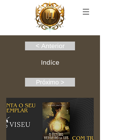
< Anterior
Indíce
Próximo >