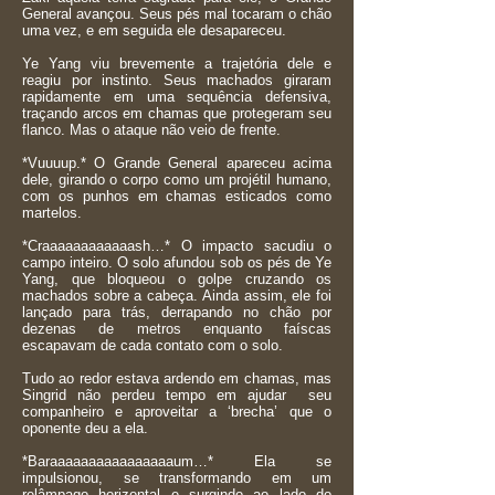
General avançou. Seus pés mal tocaram o chão
uma vez, e em seguida ele desapareceu.
Ye Yang viu brevemente a trajetória dele e
reagiu por instinto. Seus machados giraram
rapidamente em uma sequência defensiva,
traçando arcos em chamas que protegeram seu
flanco. Mas o ataque não veio de frente.
*Vuuuup.* O Grande General apareceu acima
dele, girando o corpo como um projétil humano,
com os punhos em chamas esticados como
martelos.
*Craaaaaaaaaaaash…* O impacto sacudiu o
campo inteiro. O solo afundou sob os pés de Ye
Yang, que bloqueou o golpe cruzando os
machados sobre a cabeça. Ainda assim, ele foi
lançado para trás, derrapando no chão por
dezenas de metros enquanto faíscas
escapavam de cada contato com o solo.
Tudo ao redor estava ardendo em chamas, mas
Singrid não perdeu tempo em ajudar seu
companheiro e aproveitar a ‘brecha’ que o
oponente deu a ela.
*Baraaaaaaaaaaaaaaaaum…* Ela se
impulsionou, se transformando em um
relâmpago horizontal e surgindo ao lado do