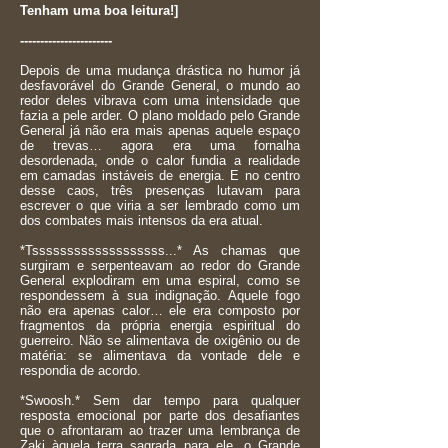
Tenham uma boa leitura!]
-----------------------
Depois de uma mudança drástica no humor já
desfavorável do Grande General, o mundo ao
redor deles vibrava com uma intensidade que
fazia a pele arder. O plano moldado pelo Grande
General já não era mais apenas aquele espaço
de trevas… agora era uma fornalha
desordenada, onde o calor fundia a realidade
em camadas instáveis de energia. E no centro
desse caos, três presenças lutavam para
escrever o que viria a ser lembrado como um
dos combates mais intensos da era atual.
*Tsssssssssssssssssss...* As chamas que
surgiram e serpenteavam ao redor do Grande
General explodiram em uma espiral, como se
respondessem à sua indignação. Aquele fogo
não era apenas calor… ele era composto por
fragmentos da própria energia espiritual do
guerreiro. Não se alimentava de oxigênio ou de
matéria: se alimentava da vontade dele e
respondia de acordo.
*Swoosh.* Sem dar tempo para qualquer
resposta emocional por parte dos desafiantes
que o afrontaram ao trazer uma lembrança de
Zaki àquela terra sagrada para ele, o Grande