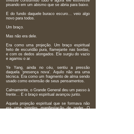
tivesse consumido tudo e agora ele estivesse
pisando em um abismo que se abria para baixo.
E do fundo daquele buraco escuro… veio algo
novo para todos.
Um braço.
Mas não era dele.
Era como uma projeção. Um braço espiritual
feito de escuridão pura, flamejante nas bordas,
e com os dedos alongados. Ele surgiu do vazio
e agarrou o ar.
Ye Yang, ainda no céu, sentiu a pressão
daquela ‘presença nova’. Aquilo não era uma
técnica. Era como um fragmento de alma sendo
usado como extensão de seus pensamentos.
Calmamente, o Grande General deu um passo à
frente… E o braço espiritual avançou junto.
Aquela projeção espiritual que se formava não
era uma simples manifestação de poder. O
braço que emergia da fenda gravitacional tinha
massa. Tinha densidade. Era gravidade
solidificada em forma de membro. Cada
centímetro daquela estrutura parecia distorcer o
espaço à sua volta, comprimindo luz e matéria