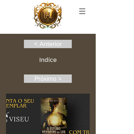
< Anterior
Indíce
Próximo >