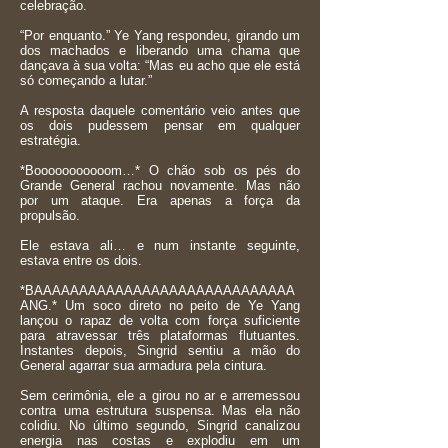
celebração.
“Por enquanto.” Ye Yang respondeu, girando um
dos machados e liberando uma chama que
dançava à sua volta: “Mas eu acho que ele está
só começando a lutar.”
A resposta daquele comentário veio antes que
os dois pudessem pensar em qualquer
estratégia.
*Booooooooooom…* O chão sob os pés do
Grande General rachou novamente. Mas não
por um ataque. Era apenas a força da
propulsão.
Ele estava ali… e num instante seguinte,
estava entre os dois.
*BAAAAAAAAAAAAAAAAAAAAAAAAAAAAA
ANG.* Um soco direto no peito de Ye Yang
lançou o rapaz de volta com força suficiente
para atravessar três plataformas flutuantes.
Instantes depois, Singrid sentiu a mão do
General agarrar sua armadura pela cintura.
Sem cerimônia, ele a girou no ar e arremessou
contra uma estrutura suspensa. Mas ela não
colidiu. No último segundo, Singrid canalizou
energia nas costas e explodiu em um