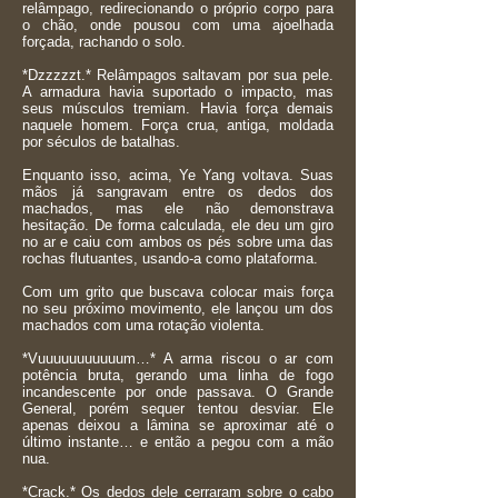
relâmpago, redirecionando o próprio corpo para
o chão, onde pousou com uma ajoelhada
forçada, rachando o solo.
*Dzzzzzt.* Relâmpagos saltavam por sua pele.
A armadura havia suportado o impacto, mas
seus músculos tremiam. Havia força demais
naquele homem. Força crua, antiga, moldada
por séculos de batalhas.
Enquanto isso, acima, Ye Yang voltava. Suas
mãos já sangravam entre os dedos dos
machados, mas ele não demonstrava
hesitação. De forma calculada, ele deu um giro
no ar e caiu com ambos os pés sobre uma das
rochas flutuantes, usando-a como plataforma.
Com um grito que buscava colocar mais força
no seu próximo movimento, ele lançou um dos
machados com uma rotação violenta.
*Vuuuuuuuuuuum…* A arma riscou o ar com
potência bruta, gerando uma linha de fogo
incandescente por onde passava. O Grande
General, porém sequer tentou desviar. Ele
apenas deixou a lâmina se aproximar até o
último instante… e então a pegou com a mão
nua.
*Crack.* Os dedos dele cerraram sobre o cabo