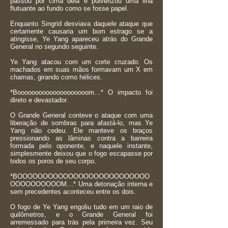
passou por cima dela e pulverizou uma ilha
flutuante ao fundo como se fosse papel.
Enquanto Singrid desviava daquele ataque que
certamente causaria um bom estrago se a
atingisse, Ye Yang apareceu atrás do Grande
General no segundo seguinte.
Ye Yang atacou com um corte cruzado. Os
machados em suas mãos formavam um X em
chamas, girando como hélices.
*Boooooooooooooooooooom…* O impacto foi
direto e devastador.
O Grande General conteve o ataque com uma
liberação de sombras para afastá-lo, mas Ye
Yang não cedeu. Ele manteve os braços
pressionando as lâminas contra a barreira
formada pelo oponente, e naquele instante,
simplesmente deixou que o fogo escapasse por
todos os poros de seu corpo.
*BOOOOOOOOOOOOOOOOOOOOOOOOOO
OOOOOOOOOOM…* Uma detonação interna e
sem precedentes aconteceu entre os dois.
O fogo de Ye Yang engoliu tudo em um raio de
quilômetros, e o Grande General foi
arremessado para trás pela primeira vez. Seu