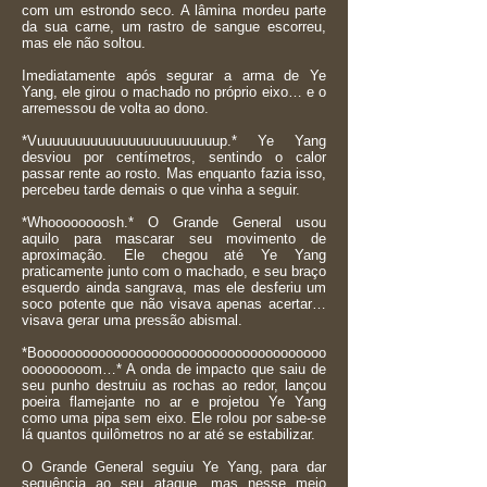
com um estrondo seco. A lâmina mordeu parte
da sua carne, um rastro de sangue escorreu,
mas ele não soltou.
Imediatamente após segurar a arma de Ye
Yang, ele girou o machado no próprio eixo… e o
arremessou de volta ao dono.
*Vuuuuuuuuuuuuuuuuuuuuuuuup.* Ye Yang
desviou por centímetros, sentindo o calor
passar rente ao rosto. Mas enquanto fazia isso,
percebeu tarde demais o que vinha a seguir.
*Whoooooooosh.* O Grande General usou
aquilo para mascarar seu movimento de
aproximação. Ele chegou até Ye Yang
praticamente junto com o machado, e seu braço
esquerdo ainda sangrava, mas ele desferiu um
soco potente que não visava apenas acertar…
visava gerar uma pressão abismal.
*Boooooooooooooooooooooooooooooooooooooo
ooooooooom…* A onda de impacto que saiu de
seu punho destruiu as rochas ao redor, lançou
poeira flamejante no ar e projetou Ye Yang
como uma pipa sem eixo. Ele rolou por sabe-se
lá quantos quilômetros no ar até se estabilizar.
O Grande General seguiu Ye Yang, para dar
sequência ao seu ataque, mas nesse meio