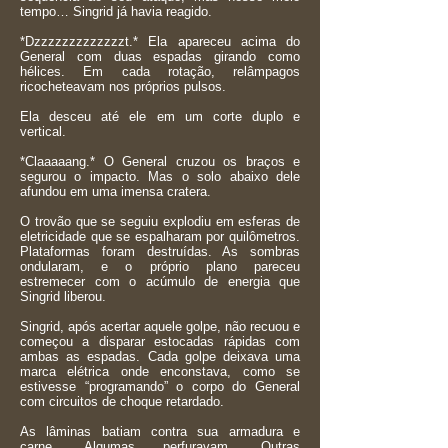
tempo… Singrid já havia reagido.
*Dzzzzzzzzzzzzzt.* Ela apareceu acima do
General com duas espadas girando como
hélices. Em cada rotação, relâmpagos
ricocheteavam nos próprios pulsos.
Ela desceu até ele em um corte duplo e
vertical.
*Claaaaang.* O General cruzou os braços e
segurou o impacto. Mas o solo abaixo dele
afundou em uma imensa cratera.
O trovão que se seguiu explodiu em esferas de
eletricidade que se espalharam por quilômetros.
Plataformas foram destruídas. As sombras
ondularam, e o próprio plano pareceu
estremecer com o acúmulo de energia que
Singrid liberou.
Singrid, após acertar aquele golpe, não recuou e
começou a disparar estocadas rápidas com
ambas as espadas. Cada golpe deixava uma
marca elétrica onde enconstava, como se
estivesse “programando” o corpo do General
com circuitos de choque retardado.
As lâminas batiam contra sua armadura e
carne. Algumas perfuravam. Outras