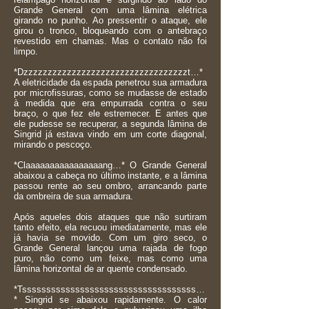
Grande General com uma lâmina elétrica
girando no punho. Ao pressentir o ataque, ele
girou o tronco, bloqueando com o antebraço
revestido em chamas. Mas o contato não foi
limpo.
*Dzzzzzzzzzzzzzzzzzzzzzzzzzzzzzzzzzzt…*
A eletricidade da espada penetrou sua armadura
por microfissuras, como se mudasse de estado
à medida que era empurrada contra o seu
braço, o que fez ele estremecer. E antes que
ele pudesse se recuperar, a segunda lâmina de
Singrid já estava vindo em um corte diagonal,
mirando o pescoço.
*Claaaaaaaaaaaaaaaang…* O Grande General
abaixou a cabeça no último instante, e a lâmina
passou rente ao seu ombro, arrancando parte
da ombreira de sua armadura.
Após aqueles dois ataques que não surtiram
tanto efeito, ela recuou imediatamente, mas ele
já havia se movido. Com um giro seco, o
Grande General lançou uma rajada de fogo
puro, não como um feixe, mas como uma
lâmina horizontal de ar quente condensado.
*Tssssssssssssssssssssssssssssssssssss…
* Singrid se abaixou rapidamente. O calor