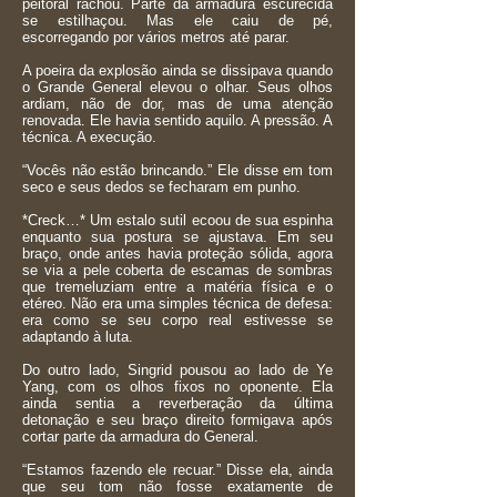
peitoral rachou. Parte da armadura escurecida
se estilhaçou. Mas ele caiu de pé,
escorregando por vários metros até parar.
A poeira da explosão ainda se dissipava quando
o Grande General elevou o olhar. Seus olhos
ardiam, não de dor, mas de uma atenção
renovada. Ele havia sentido aquilo. A pressão. A
técnica. A execução.
“Vocês não estão brincando.” Ele disse em tom
seco e seus dedos se fecharam em punho.
*Creck…* Um estalo sutil ecoou de sua espinha
enquanto sua postura se ajustava. Em seu
braço, onde antes havia proteção sólida, agora
se via a pele coberta de escamas de sombras
que tremeluziam entre a matéria física e o
etéreo. Não era uma simples técnica de defesa:
era como se seu corpo real estivesse se
adaptando à luta.
Do outro lado, Singrid pousou ao lado de Ye
Yang, com os olhos fixos no oponente. Ela
ainda sentia a reverberação da última
detonação e seu braço direito formigava após
cortar parte da armadura do General.
“Estamos fazendo ele recuar.” Disse ela, ainda
que seu tom não fosse exatamente de