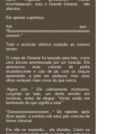
ricocheteavam, mas o Grande General… não
atacava.
Ele apenas suportava.
Até que…
*Boooooooooooooooooooooooooooooooooooooo
ooooom.*
Todo o acúmulo elétrico explodiu ao mesmo
tempo.
O corpo do General foi lançado para trás, como
uma âncora arremessada por um furacão. Ele
atravessou duas colunas de pedra
incandescente e caiu de pé, com os braços
queimando, a pele em pedaços, mas seus
olhos estavam mais vivos do que nunca.
“Agora sim…” Ele calmamente murmurou,
cuspindo ao lado, um dente envolto em
sombras, antes de elogiar: “Vocês estão me
lembrando do que significa lutar.”
*Zooooooooooooooooom…* De repente, após
dizer aquilo, a sombra sob seus pés cresceu de
forma colossal.
Ela não se expandiu… ela afundou. Como se