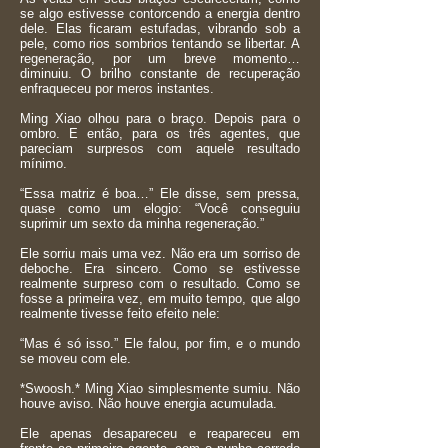
se algo estivesse contorcendo a energia dentro
dele. Elas ficaram estufadas, vibrando sob a
pele, como rios sombrios tentando se libertar. A
regeneração, por um breve momento…
diminuiu. O brilho constante de recuperação
enfraqueceu por meros instantes.
Ming Xiao olhou para o braço. Depois para o
ombro. E então, para os três agentes, que
pareciam surpresos com aquele resultado
mínimo.
“Essa matriz é boa…” Ele disse, sem pressa,
quase como um elogio: “Você conseguiu
suprimir um sexto da minha regeneração.”
Ele sorriu mais uma vez. Não era um sorriso de
deboche. Era sincero. Como se estivesse
realmente surpreso com o resultado. Como se
fosse a primeira vez, em muito tempo, que algo
realmente tivesse feito efeito nele:
“Mas é só isso.” Ele falou, por fim, e o mundo
se moveu com ele.
*Swoosh.* Ming Xiao simplesmente sumiu. Não
houve aviso. Não houve energia acumulada.
Ele apenas desapareceu e reapareceu em