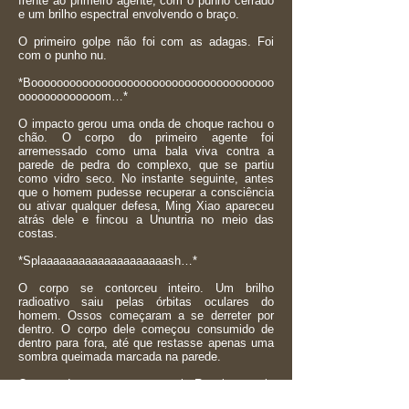
frente ao primeiro agente, com o punho cerrado
e um brilho espectral envolvendo o braço.
O primeiro golpe não foi com as adagas. Foi
com o punho nu.
*Boooooooooooooooooooooooooooooooooooooo
ooooooooooooom…*
O impacto gerou uma onda de choque rachou o
chão. O corpo do primeiro agente foi
arremessado como uma bala viva contra a
parede de pedra do complexo, que se partiu
como vidro seco. No instante seguinte, antes
que o homem pudesse recuperar a consciência
ou ativar qualquer defesa, Ming Xiao apareceu
atrás dele e fincou a Ununtria no meio das
costas.
*Splaaaaaaaaaaaaaaaaaaaash…*
O corpo se contorceu inteiro. Um brilho
radioativo saiu pelas órbitas oculares do
homem. Ossos começaram a se derreter por
dentro. O corpo dele começou consumido de
dentro para fora, até que restasse apenas uma
sombra queimada marcada na parede.
O segundo agente tentou reagir. Reuniu energia
espiritual, criando um bastão de pura pressão