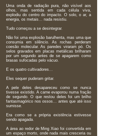
Uma onda de radiação pura, não visível aos
olhos, mas sentida em cada célula viva,
explodiu do centro do impacto. O solo, o ar, a
energia, os metais… nada resistiu.
Tudo começou a se desintegrar.
Não foi uma explosão barulhenta, mas uma que
consumia em silêncio. As rochas perderam
coesão molecular. As paredes viraram pó. Os
selos gravados em placas metálicas brilharam
por um segundo antes de se apagarem como
brasas sufocadas pelo vácuo.
E os quatro cultivadores…
Eles sequer puderam gritar.
A pele deles desapareceu como se nunca
tivesse existido. A carne evaporou numa fração
de segundo. O que restou deles foi um brilho
fantasmagórico nos ossos… antes que até isso
sumisse.
Era como se a própria existência estivesse
sendo apagada.
A área ao redor de Ming Xiao foi convertida em
um espaço morto, onde nada mais cresceria ou