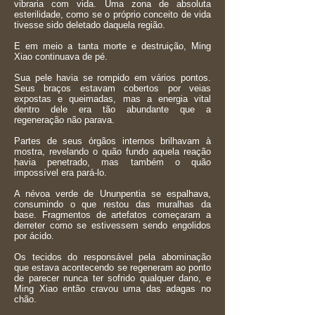
vibraria com vida. Uma zona de absoluta
esterilidade, como se o próprio conceito de vida
tivesse sido deletado daquela região.
E em meio a tanta morte e destruição, Ming
Xiao continuava de pé.
Sua pele havia se rompido em vários pontos.
Seus braços estavam cobertos por veias
expostas e queimadas, mas a energia vital
dentro dele era tão abundante que a
regeneração não parava.
Partes de seus órgãos internos brilhavam à
mostra, revelando o quão fundo aquela reação
havia penetrado, mas também o quão
impossível era pará-lo.
A névoa verde de Ununpentia se espalhava,
consumindo o que restou das muralhas da
base. Fragmentos de artefatos começaram a
derreter como se estivessem sendo engolidos
por ácido.
Os tecidos do responsável pela abominação
que estava acontecendo se regeneram ao ponto
de parecer nunca ter sofrido qualquer dano, e
Ming Xiao então cravou uma das adagas no
chão.