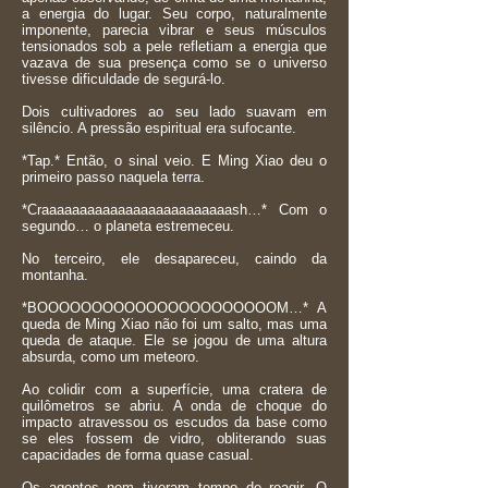
a energia do lugar. Seu corpo, naturalmente
imponente, parecia vibrar e seus músculos
tensionados sob a pele refletiam a energia que
vazava de sua presença como se o universo
tivesse dificuldade de segurá-lo.
Dois cultivadores ao seu lado suavam em
silêncio. A pressão espiritual era sufocante.
*Tap.* Então, o sinal veio. E Ming Xiao deu o
primeiro passo naquela terra.
*Craaaaaaaaaaaaaaaaaaaaaaaaash…* Com o
segundo… o planeta estremeceu.
No terceiro, ele desapareceu, caindo da
montanha.
*BOOOOOOOOOOOOOOOOOOOOOOM…* A
queda de Ming Xiao não foi um salto, mas uma
queda de ataque. Ele se jogou de uma altura
absurda, como um meteoro.
Ao colidir com a superfície, uma cratera de
quilômetros se abriu. A onda de choque do
impacto atravessou os escudos da base como
se eles fossem de vidro, obliterando suas
capacidades de forma quase casual.
Os agentes nem tiveram tempo de reagir. O