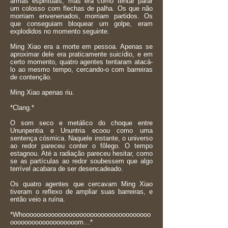
armas espirituais, mas era como tentar parar
um colosso com flechas de palha. Os que não
morriam envenenados, morriam partidos. Os
que conseguiam bloquear um golpe, eram
explodidos no momento seguinte.
Ming Xiao era a morte em pessoa. Apenas se
aproximar dele era praticamente suicídio, e em
certo momento, quatro agentes tentaram atacá-
lo ao mesmo tempo, cercando-o com barreiras
de contenção.
Ming Xiao apenas riu.
*Clang.*
O som seco e metálico do choque entre
Ununpentia e Ununtria ecoou como uma
sentença cósmica. Naquele instante, o universo
ao redor pareceu conter o fôlego. O tempo
estagnou. Até a radiação pareceu hesitar, como
se as partículas ao redor soubessem que algo
terrível acabara de ser desencadeado.
Os quatro agentes que cercavam Ming Xiao
tiveram o reflexo de ampliar suas barreiras, e
então veio a ruína.
*Whoooooooooooooooooooooooooooooooooooo
ooooooooooooooooooom…*