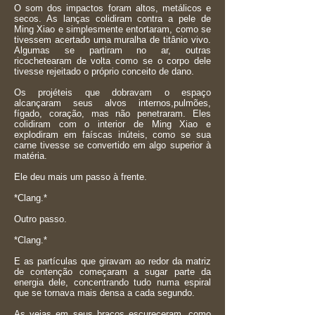
O som dos impactos foram altos, metálicos e
secos. As lanças colidiram contra a pele de
Ming Xiao e simplesmente entortaram, como se
tivessem acertado uma muralha de titânio vivo.
Algumas se partiram no ar, outras
ricochetearam de volta como se o corpo dele
tivesse rejeitado o próprio conceito de dano.
Os projéteis que dobravam o espaço
alcançaram seus alvos internos,pulmões,
fígado, coração, mas não penetraram. Eles
colidiram com o interior de Ming Xiao e
explodiram em faíscas inúteis, como se sua
carne tivesse se convertido em algo superior à
matéria.
Ele deu mais um passo à frente.
*Clang.*
Outro passo.
*Clang.*
E as partículas que giravam ao redor da matriz
de contenção começaram a sugar parte da
energia dele, concentrando tudo numa espiral
que se tornava mais densa a cada segundo.
As veias em seus braços escureceram, como