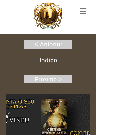
< Anterior
Indíce
Próximo >