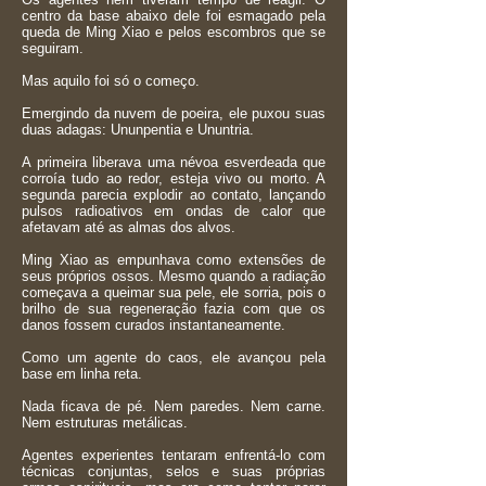
centro da base abaixo dele foi esmagado pela
queda de Ming Xiao e pelos escombros que se
seguiram.
Mas aquilo foi só o começo.
Emergindo da nuvem de poeira, ele puxou suas
duas adagas: Ununpentia e Ununtria.
A primeira liberava uma névoa esverdeada que
corroía tudo ao redor, esteja vivo ou morto. A
segunda parecia explodir ao contato, lançando
pulsos radioativos em ondas de calor que
afetavam até as almas dos alvos.
Ming Xiao as empunhava como extensões de
seus próprios ossos. Mesmo quando a radiação
começava a queimar sua pele, ele sorria, pois o
brilho de sua regeneração fazia com que os
danos fossem curados instantaneamente.
Como um agente do caos, ele avançou pela
base em linha reta.
Nada ficava de pé. Nem paredes. Nem carne.
Nem estruturas metálicas.
Agentes experientes tentaram enfrentá-lo com
técnicas conjuntas, selos e suas próprias