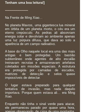
Tenham uma boa leitura!]
-----------------------
Na Frente de Ming Xiao…
No planeta Mavros, uma gigantesca lua mineral
em órbita de um planeta morto, o céu era um
eterno crepúsculo. As pedras ali absorviam
energia solar e devolviam ao ambiente apenas
uma luz púrpura difusa, que dava ao solo a
aparência de um campo radioativo.
A base do Olho naquele local era uma das mais
antigas e bem protegidas. Um bastião
subterrâneo onde agentes de alto escalão
treinavam recrutas e armazenavam artefatos
coletados em missões especiais. A estrutura
era protegida por camadas de escudos,
matrizes de detecção e selos quase
impossíveis de detectar.
O lugar estava preparado para qualquer
tentativa de invasão, mas nada daquilo
importava. Porque quem estava ali… era Ming
Xiao.
Enquanto não tinha o sinal verde para atacar,
ele permaneceu parado por quase uma hora,
apenas observando, de cima de uma montanha,