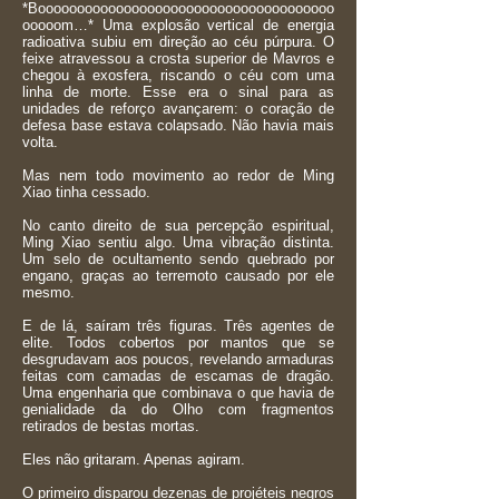
*Boooooooooooooooooooooooooooooooooooooo
ooooom…* Uma explosão vertical de energia
radioativa subiu em direção ao céu púrpura. O
feixe atravessou a crosta superior de Mavros e
chegou à exosfera, riscando o céu com uma
linha de morte. Esse era o sinal para as
unidades de reforço avançarem: o coração de
defesa base estava colapsado. Não havia mais
volta.
Mas nem todo movimento ao redor de Ming
Xiao tinha cessado.
No canto direito de sua percepção espiritual,
Ming Xiao sentiu algo. Uma vibração distinta.
Um selo de ocultamento sendo quebrado por
engano, graças ao terremoto causado por ele
mesmo.
E de lá, saíram três figuras. Três agentes de
elite. Todos cobertos por mantos que se
desgrudavam aos poucos, revelando armaduras
feitas com camadas de escamas de dragão.
Uma engenharia que combinava o que havia de
genialidade da do Olho com fragmentos
retirados de bestas mortas.
Eles não gritaram. Apenas agiram.
O primeiro disparou dezenas de projéteis negros