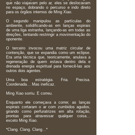
que não viajavam pelo ar, eles se deslocavam
no espaço, dobrando o percurso e indo direto
para os órgãos internos de Ming Xiao.
O segundo manipulou as partículas do
ambiente, solidificando-as em lanças espirais
de uma liga estranha, lançando-as em todas as
direções, tentando restringir a movimentação do
oponente.
O terceiro invocou uma matriz circular de
contenção, que se expandia como um eclipse.
Era uma técnica que, teoricamente, anulava a
regeneração de quem estava dentro dela e
drenada energia espiritual para fornecê-las aos
outros dois agentes.
Uma boa estratégia. Fria. Precisa.
Coordenada… Mas ineficaz.
Ming Xiao sorriu. E correu.
Enquanto ele começava a correr, as lanças
espirais cortaram o ar com zumbidos agudos,
girando como perfuratrizes em alta rotação,
prontas para atravessar qualquer coisa…
exceto Ming Xiao.
*Clang. Clang. Clang…*