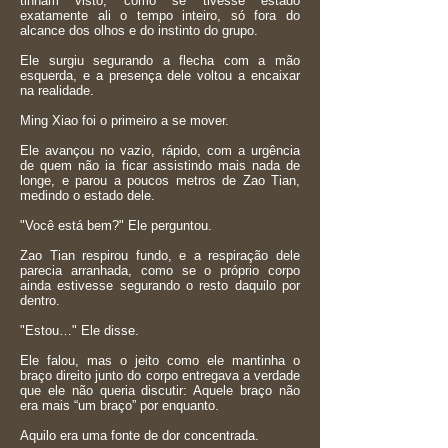
tinham visto, como se tivesse estado
exatamente ali o tempo inteiro, só fora do
alcance dos olhos e do instinto do grupo.
Ele surgiu segurando a flecha com a mão
esquerda, e a presença dele voltou a encaixar
na realidade.
Ming Xiao foi o primeiro a se mover.
Ele avançou no vazio, rápido, com a urgência
de quem não ia ficar assistindo mais nada de
longe, e parou a poucos metros de Zao Tian,
medindo o estado dele.
"Você está bem?" Ele perguntou.
Zao Tian respirou fundo, e a respiração dele
parecia arranhada, como se o próprio corpo
ainda estivesse segurando o resto daquilo por
dentro.
"Estou…" Ele disse.
Ele falou, mas o jeito como ele mantinha o
braço direito junto do corpo entregava a verdade
que ele não queria discutir: Aquele braço não
era mais “um braço” por enquanto.
Aquilo era uma fonte de dor concentrada.