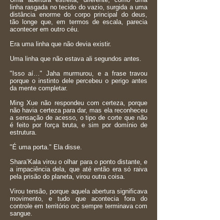
linha rasgada no tecido do vazio, surgida a uma
distância enorme do corpo principal do deus,
tão longe que, em termos de escala, parecia
acontecer em outro céu.
Era uma linha que não devia existir.
Uma linha que não estava ali segundos antes.
"Isso aí…" Jaha murmurou, e a frase travou
porque o instinto dele percebeu o perigo antes
da mente completar.
Ming Xue não respondeu com certeza, porque
não havia certeza para dar, mas ela reconheceu
a sensação de acesso, o tipo de corte que não
é feito por força bruta, e sim por domínio de
estrutura.
"É uma porta." Ela disse.
Shara’Kala virou o olhar para o ponto distante, e
a impaciência dela, que até então era só raiva
pela prisão do planeta, virou outra coisa.
Virou tensão, porque aquela abertura significava
movimento, e tudo que acontecia fora do
controle em território orc sempre terminava com
sangue.