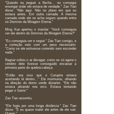
"Quando eu peguei a flecha… eu consegui
enxergar onde ele estava de verdade." Zao Tian
disse: "Não aqui. Não no plano em que eu
estava antes. Em outra camada. A mesma
camada onde ele se acha seguro quando entra
no Domínio da Miragem Eterna."
Ming Xue apertou o maxilar: "Você conseguia
ver ele dentro do Domínio da Miragem Eterna?"
"Eu conseguia ver e seguir." Zao Tian corrigiu, e
a correção veio com um peso necessário:
"Como se ele estivesse correndo sem esconder
nada."
Ragnar soltou o ar devagar, como se só agora o
cérebro dele tivesse conseguido encaixar a
primeira parte do quebra-cabeça.
"Então era isso que o Curupira estava
acertando lá dentro…" Ele murmurou, olhando
na direção do domo verde distante: "Ele não
estava atirando nos orcs. Estava tentando
pegar o Samir."
Zao Tian assentiu.
"Ele fugiu por uma longa distância." Zao Tian
disse: "E eu quase matei ele antes de ele sair.
Quase."