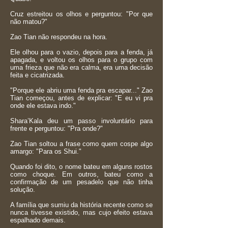
Cruz estreitou os olhos e perguntou: "Por que
não matou?"
Zao Tian não respondeu na hora.
Ele olhou para o vazio, depois para a fenda, já
apagada, e voltou os olhos para o grupo com
uma frieza que não era calma, era uma decisão
feita e cicatrizada.
"Porque ele abriu uma fenda pra escapar..." Zao
Tian começou, antes de explicar: "E eu vi pra
onde ele estava indo."
Shara’Kala deu um passo involuntário para
frente e perguntou: "Pra onde?"
Zao Tian soltou a frase como quem cospe algo
amargo: "Para os Shui."
Quando foi dito, o nome bateu em alguns rostos
como choque. Em outros, bateu como a
confirmação de um pesadelo que não tinha
solução.
A família que sumiu da história recente como se
nunca tivesse existido, mas cujo efeito estava
espalhado demais.