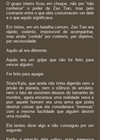
O grupo inteiro ficou em choque, não por “não
conhecer” o poder de Zao Tian, mas pelo
contraste entre o que eles costumavam ver dele
e o que aquilo significava.
Em treino, em um batalha comum, Zao Tian era
rápido, violento, impossível de acompanhar,
mas ainda “contido” por contexto, por objetivo,
por necessidade.
Aquilo ali era diferente.
Aquilo era um golpe que não foi feito para
vencer alguém.
Foi feito para apagar.
Shara’Kala, que ainda não tinha digerido nem a
prisão do planeta, nem o silêncio do amuleto,
nem o fato de existirem deuses do tamanho de
mundos, agora encarava uma realidade nova e
pior: aquele homem era uma arma que podia
destruir coisas que ela considerava “imensas”
com a mesma facilidade que alguém destrói
uma muralha.
Ela tentou dizer algo e não conseguiu por um
segundo.
Então a irritação dela voltou, mais agressiva