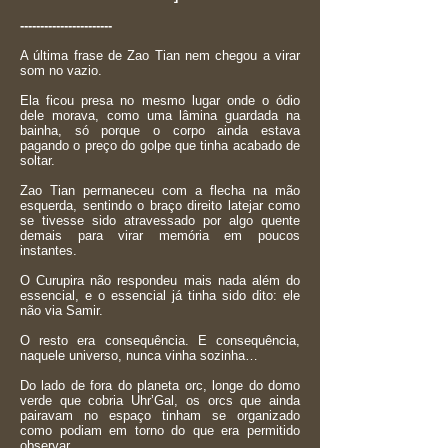
-----------------------
A última frase de Zao Tian nem chegou a virar
som no vazio.
Ela ficou presa no mesmo lugar onde o ódio
dele morava, como uma lâmina guardada na
bainha, só porque o corpo ainda estava
pagando o preço do golpe que tinha acabado de
soltar.
Zao Tian permaneceu com a flecha na mão
esquerda, sentindo o braço direito latejar como
se tivesse sido atravessado por algo quente
demais para virar memória em poucos
instantes.
O Curupira não respondeu mais nada além do
essencial, e o essencial já tinha sido dito: ele
não via Samir.
O resto era consequência. E consequência,
naquele universo, nunca vinha sozinha…
Do lado de fora do planeta orc, longe do domo
verde que cobria Uhr’Gal, os orcs que ainda
pairavam no espaço tinham se organizado
como podiam em torno do que era permitido
observar.