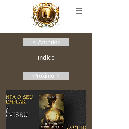
< Anterior
Indíce
Próximo >