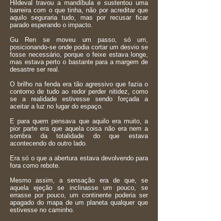
Hildeval travou a mandíbula e sustentou uma
barreira com o que tinha, não por acreditar que
aquilo seguraria tudo, mas por recusar ficar
parado esperando o impacto.
Gu Ren se moveu um passo, só um,
posicionando-se onde podia cortar um desvio se
fosse necessário, porque o feixe estava longe,
mas estava perto o bastante para a margem de
desastre ser real.
O brilho na fenda era tão agressivo que fazia o
contorno de tudo ao redor perder nitidez, como
se a realidade estivesse sendo forçada a
aceitar a luz no lugar do espaço.
E para quem pensava que aquilo era muito, a
pior parte era que aquela coisa não era nem a
sombra da totalidade do que estava
acontecendo do outro lado.
Era só o que a abertura estava devolvendo para
fora como rebote.
Mesmo assim, a sensação era de que, se
aquela ejeção se inclinasse um pouco, se
errasse por pouco, um continente poderia ser
apagado do mapa de um planeta qualquer que
estivesse no caminho.