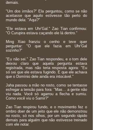
demais.
"Um dos irmãos?" Ela perguntou, como se não
aceitasse que aquilo estivesse tão perto do
mundo dela: "Aqui?"
"Ele estava em Uhr’Gal." Zao Tian confirmou:
"O Curupira estava caçando ele lá dentro."
Ming Xiao franziu o cenho e teve quer
perguntar: "O que ele fazia em Uhr’Gal
sozinho?"
"Eu não sei." Zao Tian respondeu, e o tom dele
deixou claro que aquela pergunta estava
registrada, mas não teria resposta agora: "Eu
só sei que ele estava fugindo. E que ele achava
que o Domínio dele ainda era intocável."
Jaha passou a mão no rosto, como se tentasse
esfregar a tensão para fora: "Mas… a gente não
viu nada. Você só agarrou a flecha e sumiu.
Como você viu o Samir?"
Zao Tian respirou fundo, e o movimento fez o
ombro doer de um jeito que ele não demonstrou
no rosto, só nos olhos, por um segundo rápido
demais para alguém que não estivesse treinado
com ele notar.