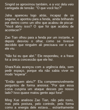
Singrid se aproximou também, e a voz dela veio
carregada de tensão: "O que você fez?"
Jaha apareceu logo atrás, incapaz de se
segurar, e apontou para a fenda, ainda brilhando
por dentro como um olho que acabou de piscar:
"Você abriu isso? O que foi que acabou de
acontecer?"
Zao Tian olhou para a fenda por um instante, e
depois desviou o olhar, como se tivesse
decidido que ninguém ali precisava ver o que
ele viu.
"Não fui eu que abri." Ele respondeu, e a frase
foi a única concessão que ele fez.
Shara’Kala avançou com a urgência dela, sem
pedir espaço, porque ela não sabia viver no
modo “esperar”.
"Então quem abriu?" Ela compreensivelmente
perguntou de forma ansiosa: "Por que essa
coisa cuspiria um ataque desses pro nosso
lado? Isso quase matou gente aqui fora!"
Ming Xue analisou Zao Tian, não pelo rosto,
mas pela postura, pelo controle, pela forma
como a energia dele estava… estranhamente