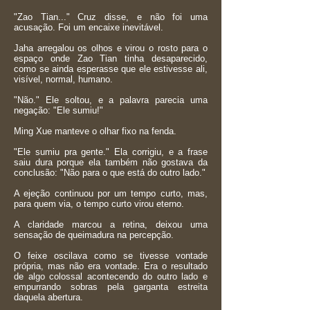
"Zao Tian..." Cruz disse, e não foi uma
acusação. Foi um encaixe inevitável.
Jaha arregalou os olhos e virou o rosto para o
espaço onde Zao Tian tinha desaparecido,
como se ainda esperasse que ele estivesse ali,
visível, normal, humano.
"Não." Ele soltou, e a palavra parecia uma
negação: "Ele sumiu!"
Ming Xue manteve o olhar fixo na fenda.
"Ele sumiu pra gente." Ela corrigiu, e a frase
saiu dura porque ela também não gostava da
conclusão: "Não para o que está do outro lado."
A ejeção continuou por um tempo curto, mas,
para quem via, o tempo curto virou eterno.
A claridade marcou a retina, deixou uma
sensação de queimadura na percepção.
O feixe oscilava como se tivesse vontade
própria, mas não era vontade. Era o resultado
de algo colossal acontecendo do outro lado e
empurrando sobras pela garganta estreita
daquela abertura.