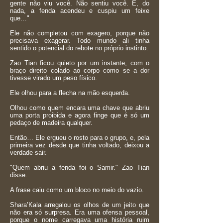
gente não viu você. Não sentiu você. E, do
nada, a fenda acendeu e cuspiu um feixe
que…"
Ele não completou com exagero, porque não
precisava exagerar. Todo mundo ali tinha
sentido o potencial do rebote no próprio instinto.
Zao Tian ficou quieto por um instante, com o
braço direito colado ao corpo como se a dor
tivesse virado um peso físico.
Ele olhou para a flecha na mão esquerda.
Olhou como quem encara uma chave que abriu
uma porta proibida e agora finge que é só um
pedaço de madeira qualquer.
Então… Ele ergueu o rosto para o grupo, e, pela
primeira vez desde que tinha voltado, deixou a
verdade sair.
"Quem abriu a fenda foi o Samir." Zao Tian
disse.
A frase caiu como um bloco no meio do vazio.
Shara’Kala arregalou os olhos de um jeito que
não era só surpresa. Era uma ofensa pessoal,
porque o nome carregava uma história ruim