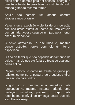
brilho denso demais para ser apenas “energia” e
quente o bastante para fazer o instinto de todo
mundo gritar ao mesmo tempo.
Aquilo não parecia um ataque comum
atravessando o vazio.
Parecia uma expulsão violenta de um coração
que não devia existir ali, como se uma estrela
comprimida tivesse cuspido um jato pela menor
abertura disponível.
O feixe atravessou a escuridão e, mesmo
sendo estreito, trouxe com ele um terror
específico.
O tipo de terror que não depende do tamanho do
golpe, mas do que ele faria se tocasse qualquer
coisa sólida.
Ragnar colocou o corpo na frente do grupo por
reflexo, como se a postura dele pudesse virar
um escudo para todos.
Singrid fez o mesmo, e a armadura dela
respondeu no mesmo instante, criando uma
proteção instintiva, porque o corpo dela
reconheceu o nível de ameaça antes que ela
escolhesse reagir.