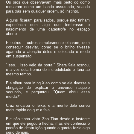
Os orcs que observavam mais perto do domo
recuaram como um bando assustado, voando
para trás sem qualquer ordem, só instinto.
Alguns ficaram paralisados, porque não tinham
experiência com algo que lembrasse o
nascimento de uma catástrofe no espaço
aberto.
E outros… outros simplesmente olharam, sem
conseguir desviar, como se o brilho tivesse
agarrado a atenção deles e colocado o medo
em suspensão.
"Isso… isso veio da porta!" Shara’Kala rosnou,
e a voz dela tremia de incredulidade e fúria ao
mesmo tempo.
Ela olhou para Ming Xiao como se ele tivesse a
obrigação de explicar o universo naquele
segundo, e perguntou: "Quem abriu essa
merda?"
Cruz encarou o feixe, e a mente dele correu
mais rápido do que a fala.
Ele não tinha visto Zao Tian desde o instante
em que ele pegou a flecha, mas ele conhecia o
padrão de destruição quando o garoto fazia algo
sério demais.