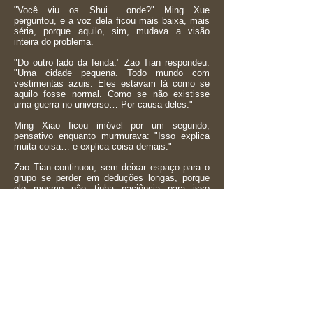
"Você viu os Shui… onde?" Ming Xue
perguntou, e a voz dela ficou mais baixa, mais
séria, porque aquilo, sim, mudava a visão
inteira do problema.
"Do outro lado da fenda." Zao Tian respondeu:
"Uma cidade pequena. Todo mundo com
vestimentas azuis. Eles estavam lá como se
aquilo fosse normal. Como se não existisse
uma guerra no universo… Por causa deles."
Ming Xiao ficou imóvel por um segundo,
pensativo enquanto murmurava: "Isso explica
muita coisa… e explica coisa demais."
Zao Tian continuou, sem deixar espaço para o
grupo se perder em deduções longas, porque
ele mesmo não tinha paciência para isso
naquele momento.
"O Samir atravessou." Zao Tian disse: "E
achou que estava seguro. Achou que ninguém
estava vendo… Mas eu vi."
Ele olhou para a flecha de novo, e só esse
gesto já dizia o que ele não precisava explicar
em voz alta.
"Por algum motivo…" Zao Tian falou,